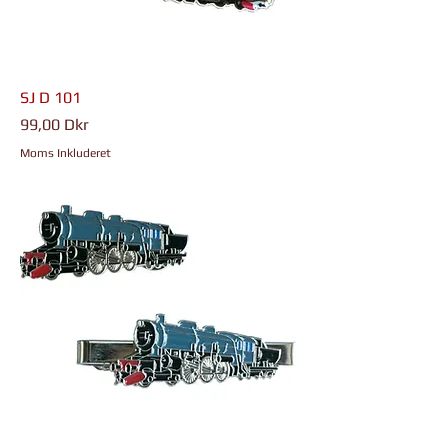
SJ D 101
Pris
99,00 Dkr
Moms Inkluderet