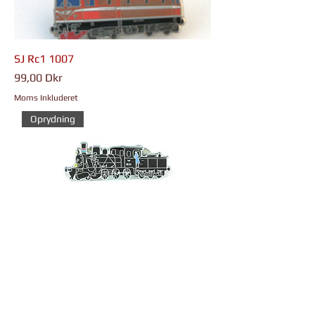
SJ Rc1 1007
Pris
99,00 Dkr
Moms Inkluderet
Oprydning