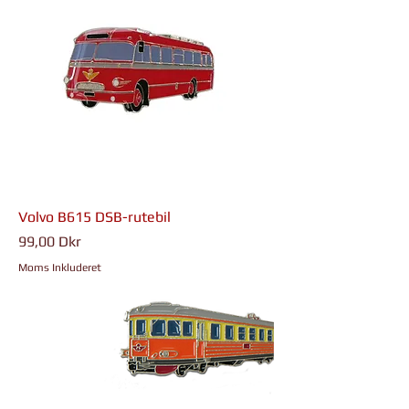
Volvo B615 DSB-rutebil
Pris
99,00 Dkr
Moms Inkluderet