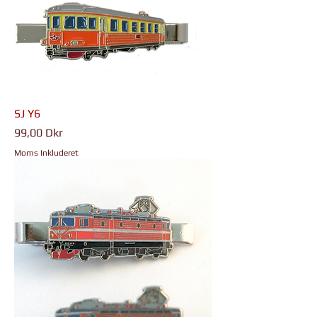
SJ Y6
Pris
99,00 Dkr
Moms Inkluderet