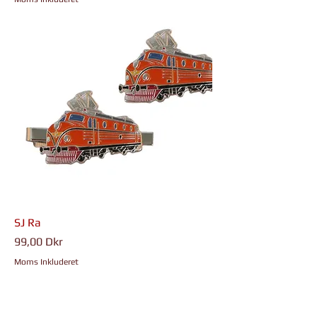
SJ Ra
Pris
99,00 Dkr
Moms Inkluderet