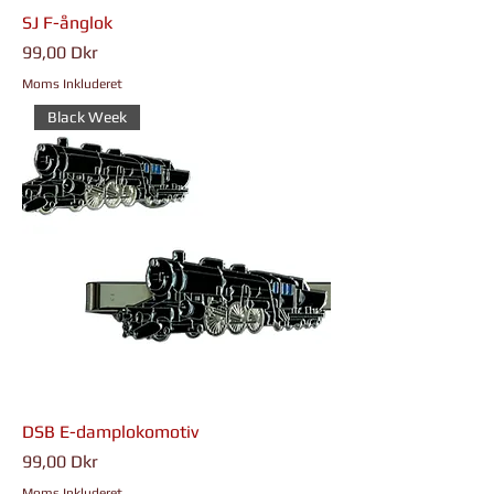
SJ F-ånglok
Pris
99,00 Dkr
Moms Inkluderet
Black Week
DSB E-damplokomotiv
Pris
99,00 Dkr
Moms Inkluderet