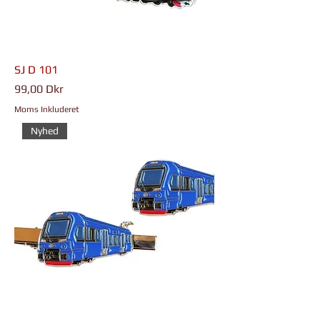
SJ D 101
Pris
99,00 Dkr
Moms Inkluderet
Nyhed