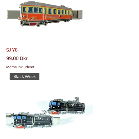
SJ Y6
Pris
99,00 Dkr
Moms Inkluderet
Black Week