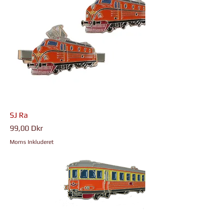
SJ Ra
Pris
99,00 Dkr
Moms Inkluderet