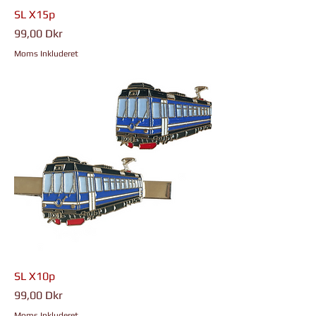
SL X15p
Pris
99,00 Dkr
Moms Inkluderet
SL X10p
Pris
99,00 Dkr
Moms Inkluderet