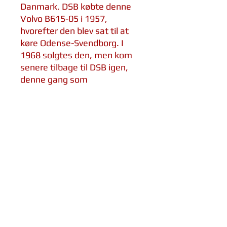
Danmark. DSB købte denne
Volvo B615-05 i 1957,
hvorefter den blev sat til at
køre Odense-Svendborg. I
1968 solgtes den, men kom
senere tilbage til DSB igen,
denne gang som
museumsbus.
Jernbanemuseet kører om
sommeren ture med bussen,
som nu også kan fås som pin.
Lavet af metal med epoxy-
overflade for en blank finish
Størrelse af toget: 40mm