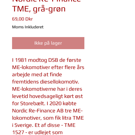
TME, grå-grøn
Pris
69,00 Dkr
Moms Inkluderet
Ikke på lager
I 1981 modtog DSB de første
ME-lokomotiver efter flere års
arbejde med at finde
fremtidens diesellokomotiv.
ME-lokomotiverne har i deres
levetid hovedsageligt kørt øst
for Storebælt. I 2020 købte
Nordic Re-Finance AB tre ME-
lokomotiver, som fik litra TME
i Sverige. Et af disse - TME
1527 - er udlejet som