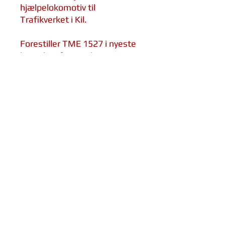
hjælpelokomotiv til
Trafikverket i Kil.
Forestiller TME 1527 i nyeste
bemaling fra Nordic Re-
Finance, fås både som
slipsenål og pin.
Lavet af metal uden epoxy-
overflade
Størrelse af toget: 40mm,
slipsenål-bøjlen ca. 55mm
Tognål
kontakt@tognal.dk