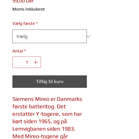
Pris
99,00 Dkr
Moms Inkluderet
Vælg fæste
*
Antal
*
Tilføj til kurv
Siemens Mireo er Danmarks
første batteritog. Det
erstatter Y-togene, som har
kørt siden 1965, og på
Lemvigbanen siden 1983.
Med Mireo-togene går