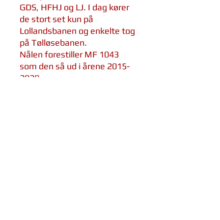
GDS, HFHJ og LJ. I dag kører
de stort set kun på
Lollandsbanen og enkelte tog
på Tølløsebanen.
Nålen forestiller MF 1043
som den så ud i årene 2015-
2020.
Findes som pin og slipsenål til
herrer
Lavet af metal med epoxy-
overflade for en blank finish
Størrelse af toget: 40mm,
slipsenål-bøjlen ca. 55mm
Tognål